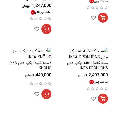
ساخت
چین
GÖRSNYGG
1,247,000
تومان
ساخت
ویتنام
سبد کاغذ باطله ایکیا مدل
دسته کلید ایکیا مدل IKEA
KNÖLIG
IKEA DRÖNJÖNS
440,000
2,407,000
تومان
تومان
ساخت
چین