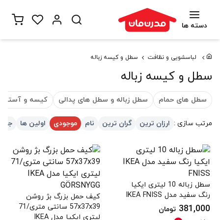
دسته ها
لباسشویی و نظافت
سطل و کیسه زباله
سطل و کیسه زباله
سطل های حمام
سطل زباله و سطل های پدالی
کیسه و آستر سط
مرتب سازی :
ارزان ترین
گران ترین
نام
موجودی
اولین ها
جدید
سطل زباله 10 لیتری ایکیا
رنگ سفید مدل IKEA FNISS
کیف حمل بزرگ بژ روشن
57x37x39 سانتی متری/71
381,000
تومان
لیتری ایکیا مدل IKEA