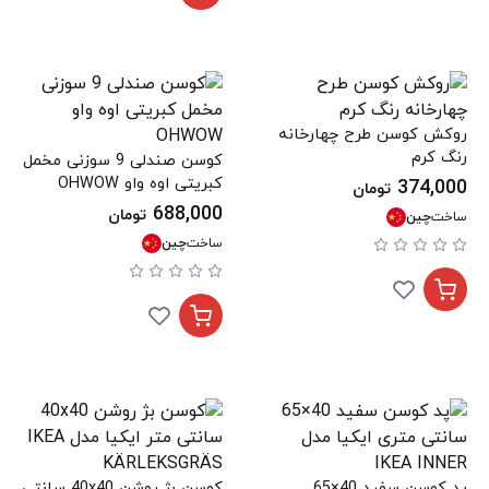
روکش کوسن طرح چهارخانه
رنگ کرم
کوسن صندلی 9 سوزنی مخمل
کبریتی اوه واو OHWOW
374,000
تومان
688,000
تومان
ساخت
چین
ساخت
چین
پد کوسن سفید 40×65
کوسن بژ روشن 40x40 سانتی