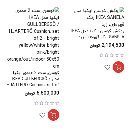
روکش کوسن ایکیا مدل IKEA
SANELA رنگ قهوه‌ای، زرد
2,194,500
تومان
کوسن, ست 2 عددی ایکیا
مدل IKEA GULLBERGSÖ /
HJÄRTERÖ Cushion, set of
2 - bright yellow/white
6,600,000
تومان
bright pink/bright
orange/out/indoor 50x50
cm