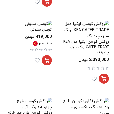
کوسن ستونی
419,000
تومان
روکش کوسن ایکیا مدل IKEA
ساخت
چین
CAFEBITRÄDE رنگ سبز،
چندرنگ
2,090,000
تومان
روکش کوسن طرح چهارخانه