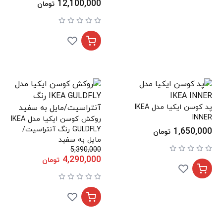
Cushion, set of 3 - bright
12,100,000
تومان
yellow/white yellow-
green/black out/indoor
50x50 cm
پد کوسن ایکیا مدل IKEA
INNER
روکش کوسن ایکیا مدل IKEA
GULDFLY رنگ آنتراسیت/
1,650,000
تومان
مایل به سفید
5,390,000
4,290,000
تومان