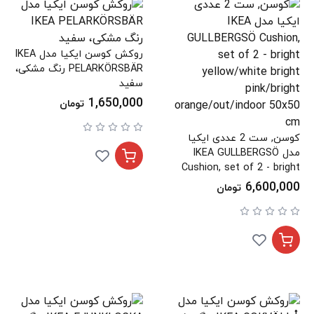
روکش کوسن ایکیا مدل IKEA
PELARKÖRSBÄR رنگ مشکی،
سفید
1,650,000
تومان
کوسن, ست 2 عددی ایکیا
مدل IKEA GULLBERGSÖ
Cushion, set of 2 - bright
yellow/white bright
6,600,000
تومان
pink/bright
orange/out/indoor 50x50
cm