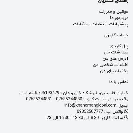
راهنمای مشتریان
قوانین و مقررات
درباره‌ی ما
پيشنهادات، انتقادات و شكايات
حساب کاربری
پنل کاربری
سفارشات من
آدرس های من
اطلاعات شخصی من
تخفیف های من
تماس با ما
خیابان فلسطین، فروشگاه خان و مان 7951934795 قشم ایران
تماس در ساعت کاری :
07635244880
-
07635244881
ایمیل:
info@khanomanglobal.com
واتس اپ :
09352507777
ساعت کاری :
8:30 الی 13:30 | 16:30 الی 23