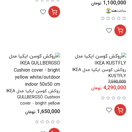
1,100,000
تومان
ساخت
هند
روکش کوسن ایکیا مدل IKEA
KUSTFLY
7,590,000
4,290,000
تومان
روکش کوسن ایکیا مدل IKEA
GULLBERGSÖ Cushion
cover - bright yellow
white/outdoor indoor
1,650,000
تومان
50x50 cm