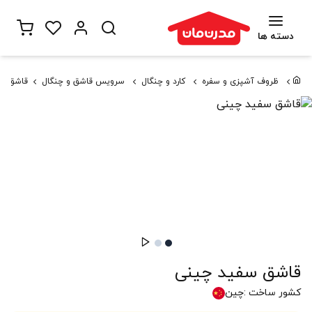
دسته ها
ظروف آشپزی و سفره
کارد و چنگال
سرویس قاشق و چنگال
قاشق سف
قاشق سفید چینی
کشور ساخت :
چین