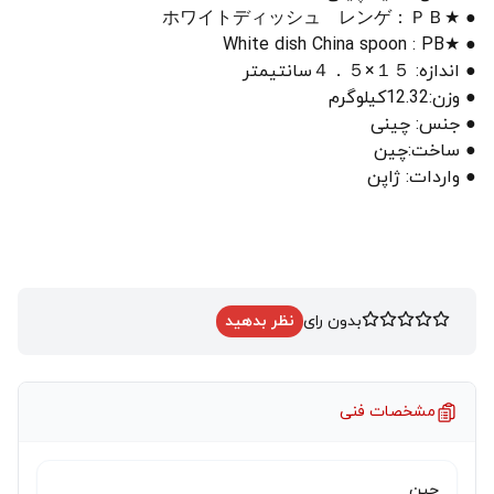
● ★ホワイトディッシュ レンゲ：ＰＢ
● ★White dish China spoon : PB
● اندازه: １５×４．５سانتیمتر
● وزن:12.32کیلوگرم
● جنس: چینی
● ساخت:چین
● واردات: ژاپن
بدون رای
نظر بدهید
مشخصات فنی
چین