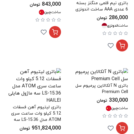
باتری نیم قلمی منگنز بسته
843,000
تومان
6 عددی AAA ساخت اندونزی
ساخت
چین
286,000
تومان
ساخت
اندونزی
باتری N آلکالاین پرمیوم سل
Premium Cell
330,000
تومان
باتری لیتیوم آهن فسفات
ساخت
چین
5.12 کیلو وات ساعت سری
ATOM مدل LS-15.36 سه
ماژول هایلی HAILEI
951,824,000
تومان