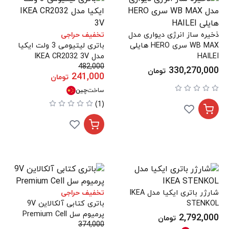
ذخیره ساز انرژی دیواری مدل
تخفیف حراجی
WB MAX سری HERO هایلی
باتری لیتیومی 3 ولت ایکیا
HAILEI
مدل IKEA CR2032 3V
482,000
330,270,000
تومان
241,000
تومان
ساخت
چین
(1)
شارژر باتری ایکیا مدل IKEA
تخفیف حراجی
STENKOL
باتری کتابی آلکالاین 9V
پرمیوم سل Premium Cell
2,792,000
تومان
374,000