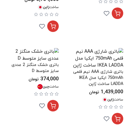
ساخت
ژاپن
باتری خشک منگنز 2 عددی
سایز متوسط D
باتری شارژی AAA نیم قلمی
750mAh ایکیا مدل IKEA
374,000
تومان
LADDA ساخت ژاپن
ساخت
چین
1,439,000
تومان
ساخت
ژاپن