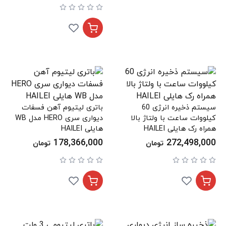
سیستم ذخیره انرژی 60
باتری لیتیوم آهن فسفات
کیلووات ساعت با ولتاژ بالا
دیواری سری HERO مدل WB
همراه رک هایلی HAILEI
هایلی HAILEI
178,366,000
272,498,000
تومان
تومان