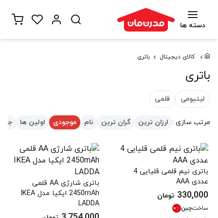
دسته ها
کالای دیجیتال
باتری
باتری
لیتیومی
قلمی
مرتب سازی :
ارزان ترین
گران ترین
نام
موجودی
اولین ها
جدید
باتری نیم قلمی قلیایی 4
عددی AAA
باتری شارژی AA قلمی
2450mAh ایکیا مدل IKEA
330,000
تومان
LADDA
ساخت
چین
3,754,000
تومان