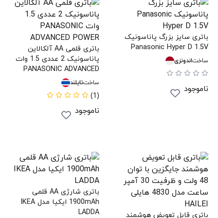
باتری سایز بزرگ پاناسونیک
Panasonic Hyper D 1.5V
باتری قلمی AA آلکالاین
پاناسونیک 2 عددی 1.5 وات
ساخت
اندونزی
PANASONIC ADVANCED
POWER
ساخت
تایلند
ناموجود
(1)
ناموجود
باتری شارژی AA قلمی
1900mAh ایکیا مدل IKEA
LADDA
باتری قابل تعویض هوشمند