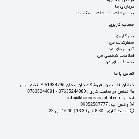
قوانین و مقررات
درباره‌ی ما
پيشنهادات، انتقادات و شكايات
حساب کاربری
پنل کاربری
سفارشات من
آدرس های من
اطلاعات شخصی من
تخفیف های من
تماس با ما
خیابان فلسطین، فروشگاه خان و مان 7951934795 قشم ایران
تماس در ساعت کاری :
07635244880
-
07635244881
ایمیل:
info@khanomanglobal.com
واتس اپ :
09352507777
ساعت کاری :
8:30 الی 13:30 | 16:30 الی 23