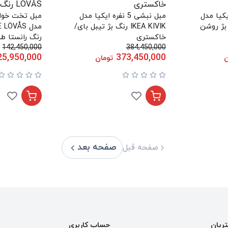
نفره ایکیا مدل
مبل نبشی 5 نفره ایکیا مدل
IK رنگ بژ روشن
IKEA KIVIK رنگ بژ تیبل بای/
مدل LÖVÅS
خاکستری
رنگ رانستا ط
142,450,000
384,450,000
25,950,000
373,450,000
ن
تومان
صفحه بعد
صفحه قبل
تریان
حساب کاربری