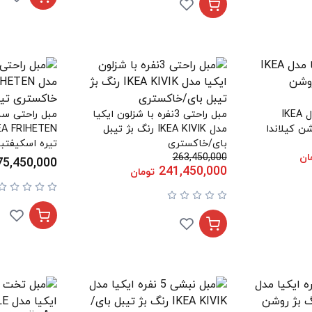
مبل 3 نفره ایکیا مدل IKEA
مبل راحتی 3نفره با شزلون ایکیا
مبل راحتی سه 
مدل IKEA KIVIK رنگ بژ تیبل
بای/خاکستری
تیره اسکیفتبو
ان
263,450,000
75,450,000
241,450,000
تومان