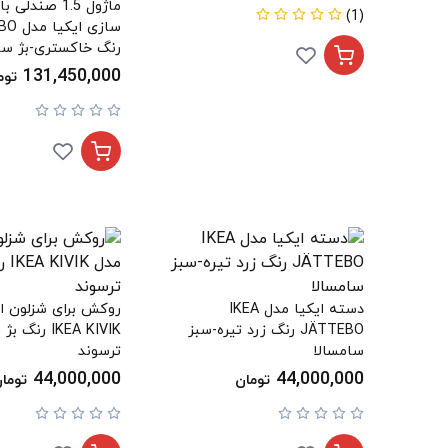
ماژول 1.5 صند
(1)
سازی 
رنگ خاکستری-بژ سا
131,450,000
توم
دسته ایکیا مدل IKEA
روکش برای شزلون ای
JÄTTEBO رنگ زرد تیره-سبز
IKEA KIVIK رن
سامسالا
ترسوند
44,000,000
44,000,000
تومان
توما