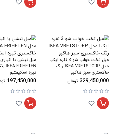
مبل تخت خواب شو 3 نفره ایکیا
مبل نبشی با انباری 
مدل IKEA VRETSTORP رنگ
IHETEN
خاکستری-سبز هاکبو
تیره اسکیفتبو
197,450,000
329,450,000
تومان
توم