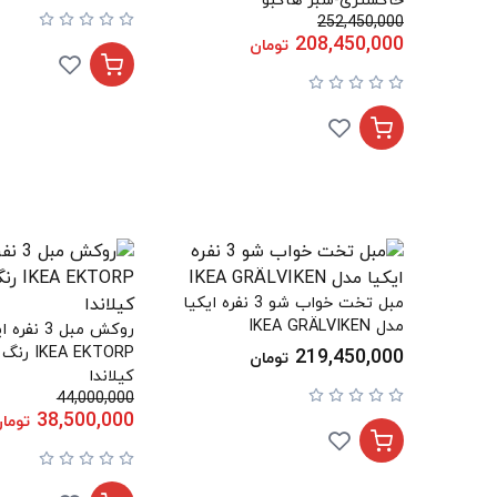
خاکستری-سبز هاکبو
252,450,000
208,450,000
تومان
مبل تخت خواب شو 3 نفره ایکیا
مدل IKEA GRÄLVIKEN
روکش مبل 3 
EA EKTORP
219,450,000
تومان
کیلاندا
44,000,000
38,500,000
توما