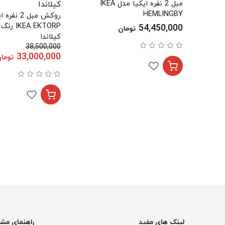
مبل 2 نفره ایکیا مدل IKEA
HEMLINGBY
روکش مبل 2 
EA EKTORP
54,450,000
تومان
کیلاندا
38,500,000
33,000,000
توما
لینک های مفید
راهنمای مش