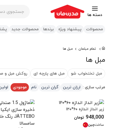
جستجوی در س
دسته ها
محصولات
پیشنهاد ویژه
برندها
محصولات جدید
پشتی
تمام مبلمان
مبل ها
مبل ها
مبل تختخواب شو
مبل های پارچه ای
روکش مبل و صن
مرتب سازی :
ارزان ترین
گران ترین
نام
موجودی
اولین
زیر انداز اندازه ۶۰*۱۲۰
948,000
تومان
ساخت
چین