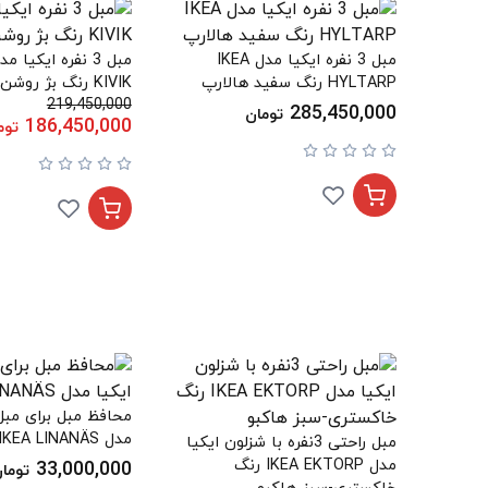
مبل 3 نفره ایکیا مدل IKEA
HYLTARP رنگ سفید هالارپ
KIVIK رنگ بژ روشن ترسوند
219,450,000
285,450,000
تومان
186,450,000
توم
مدل IKEA LINANÄS
مبل راحتی 3نفره با شزلون ایکیا
مدل IKEA EKTORP رنگ
33,000,000
توما