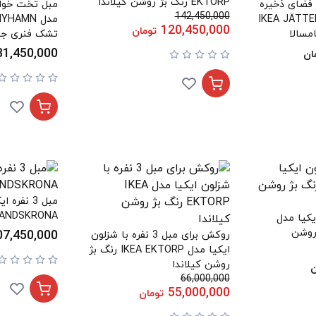
EKTORP رنگ بژ روشن کیلاندا
لی با فضای ذخیره
142,450,000
ایکیا مدل IKEA JÄTTEBO
120,450,000
تومان
مسالا
تشک فنری جی
کنیسا/بژ
31,450,000
ان
LANDSKRONA رنگ بژ گانا
کیا مدل
گ بژ روشن
07,450,000
روکش برای مبل 3 نفره با شزلون
ایکیا مدل IKEA EKTORP رنگ بژ
روشن کیلاندا
ن
66,000,000
55,000,000
تومان