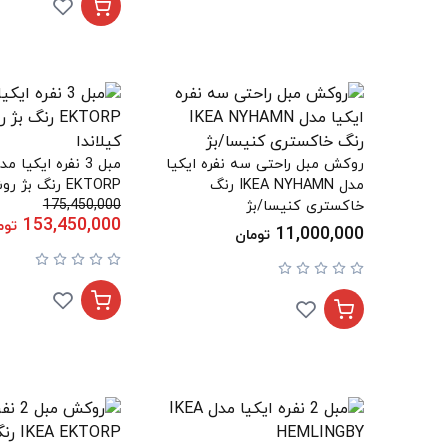
روکش مبل راحتی سه نفره ایکیا
مدل IKEA NYHAMN رنگ
EKTORP رنگ بژ روشن کیلاندا
خاکستری کنیسا/بژ
175,450,000
153,450,000
توم
11,000,000
تومان