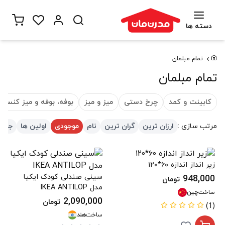
دسته ها
تمام مبلمان
تمام مبلمان
کابینت و کمد
چرخ دستی
میز و میز
بوفه، بوفه و میز کنسول
مرتب سازی :
ارزان ترین
گران ترین
نام
موجودی
اولین ها
جدید
زیر انداز اندازه ۶۰*۱۲۰
سینی صندلی کودک ایکیا
948,000
تومان
مدل IKEA ANTILOP
ساخت
چین
2,090,000
تومان
(1)
ساخت
هند