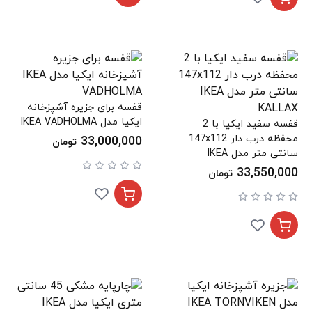
قفسه برای جزیره آشپزخانه
ایکیا مدل IKEA VADHOLMA
قفسه سفید ایکیا با 2
محفظه درب دار 147x112
33,000,000
تومان
سانتی متر مدل IKEA
KALLAX
33,550,000
تومان