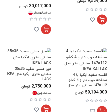
9,529,000
تومان
30,017,000
تومان
ساخت
لهستان
میز عسلی سفید 35x35
سانتی متری ایکیا مدل IKEA
قفسه سفید ایکیا با 4
LACK
محفظه درب دار و 4 کشو
112×147 سانتی متر مدل
2,750,000
تومان
IKEA KALLAX
59,194,000
تومان
ساخت
چین