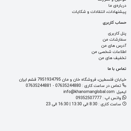
درباره‌ی ما
پيشنهادات، انتقادات و شكايات
حساب کاربری
پنل کاربری
سفارشات من
آدرس های من
اطلاعات شخصی من
تخفیف های من
تماس با ما
خیابان فلسطین، فروشگاه خان و مان 7951934795 قشم ایران
تماس در ساعت کاری :
07635244880
-
07635244881
ایمیل:
info@khanomanglobal.com
واتس اپ :
09352507777
ساعت کاری :
8:30 الی 13:30 | 16:30 الی 23