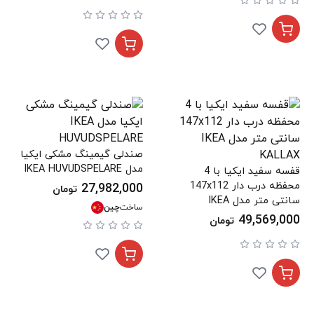
صندلی گیمینگ مشکی ایکیا
مدل IKEA HUVUDSPELARE
قفسه سفید ایکیا با 4
محفظه درب دار 147x112
27,982,000
تومان
سانتی متر مدل IKEA
ساخت
چین
KALLAX
49,569,000
تومان