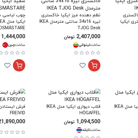
اکستری
نظم دهنده میز ایکیا خاکستری
چوب لباسی شل
ی متری ایکیا
تیره 34x16 سانتی مترمدل IKEA
ایکیا مدل
DSMÄSTARE
TJOG Desk
1,444,000
2,407,000
تومان
ساخت
لیتوانی
ساخت
چین
آویز، داخل/خارج ایکیا مدل IKEA
قلاب دیواری ایکیا مدل IKEA
FREIVID
HÖGAFFEL
21,890,000
1,094,500
تومان
ساخت
تایلند