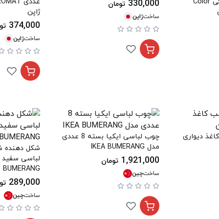
کرایس با 8 گیره رنگی Color
330,000
تومان
ژاپن
ساخت
ژاپن
374,000
تو
ساخت
ژاپن
اغذ دیواری
چوب لباسی ایکیا بسته 8 عددی
مدل IKEA BUMERANG
شکل دهنده شا
1,921,000
تومان
BUMERANG
ساخت
چین
289,000
تو
ساخت
چین