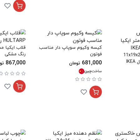
کیسه وکیوم سوپاپ دار مناسب
فوتون
رنگ مشکی
نظم دهنده کفش 11x19x27
سانتی متر ایکیا مدل IKEA
867,000
681,000
تومان
تو
ساخت
چین