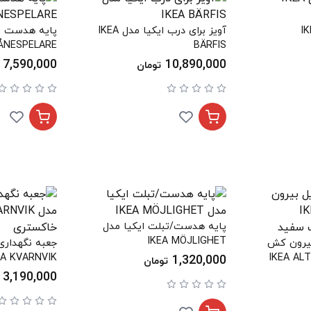
 مدل IKEA
آویز برای درب ایکیا مدل IKEA
ÅNESPELARE
BÄRFIS
7,590,000
10,890,000
تومان
پایه هدست/تبلت ایکیا مدل
IKEA MÖJLIGHET
بیرون کش
جعبه نگهداری 
IKEA ALTARLID
IKEA KVARNVIK رنگ خاک
1,320,000
تومان
3,190,000