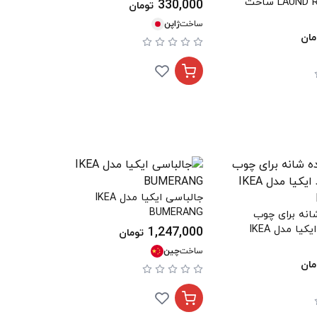
عددی LAUND ROMAT ساخت
330,000
تومان
ساخت
ژاپن
مان
جالباسی ایکیا مدل IKEA
BUMERANG
نه برای چوب
لباسی سفید ایکیا مدل IKEA
1,247,000
تومان
ساخت
چین
مان