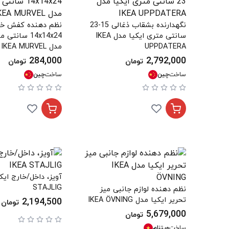
نگهدارنده بشقاب ذغالی 15-23
نظم دهنده کفش خ
سانتی متری ایکیا مدل IKEA
14x14x24 سانت
UPPDATERA
مدل IKEA MURVEL
284,000
2,792,000
تومان
تومان
ساخت
چین
ساخت
چین
STAJLIG
نظم دهنده لوازم جانبی میز
تحریر ایکیا مدل IKEA ÖVNING
2,194,500
تومان
5,679,000
تومان
ساخت
ویتنام