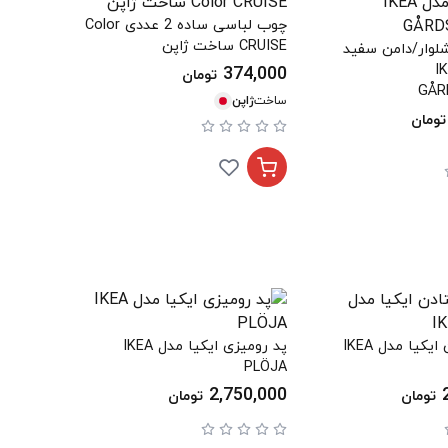
چوب لباسی ساده 2 عددی Color
CRUISE ساخت ژاپن
وار/دامن سفید
 IKEA
374,000
تومان
GÅR
ساخت
ژاپن
تومان
فرش ایستادن ایکیا مدل IKEA
پد رومیزی ایکیا مدل IKEA
PLÖJA
2,750,000
تومان
تومان