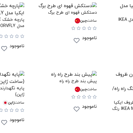
دستکش قهوه ای طرح برگ
دستکش فر ایکیا مدل IKEA
پارچه خشک کر
ساخت
چین
مدل IKEA TORVFLY
ناموجود
ناموجود
پیش بند طرح راه راه
پایه نگهدارن
ساخت
چین
ژاپن)
وف ایکیا
ساخت
ژاپن
ناموجود
مدل IKEA MARIATHERES رنگ
ناموجود