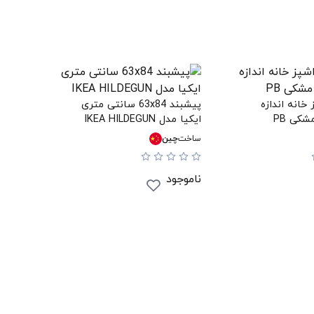
انه اندازه
پیشبند 63x84 سانتی متری
کی PB
ایکیا مدل IKEA HILDEGUN
ساخت
چین
ناموجود