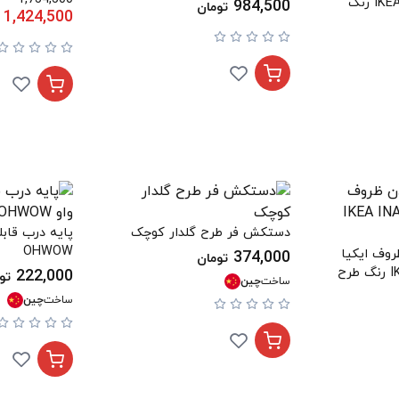
مدل IKEA RÖDSPÄTTA رنگ
984,500
تومان
1,424,500
دستکش فر طرح گلدار کوچک
پایه درب قابل
OHWOW
وف ایکیا
374,000
تومان
مدل IKEA INAMARIA رنگ طرح
222,000
تو
ساخت
چین
ساخت
چین