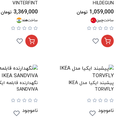
VINTERFINT
HILDEGUN
3,369,000
1,059,000
تومان
تومان
ساخت
چین
ساخت
هند
پیشبند ایکیا مدل IKEA
SANDVIVA
TORVFLY
ناموجود
ناموجود