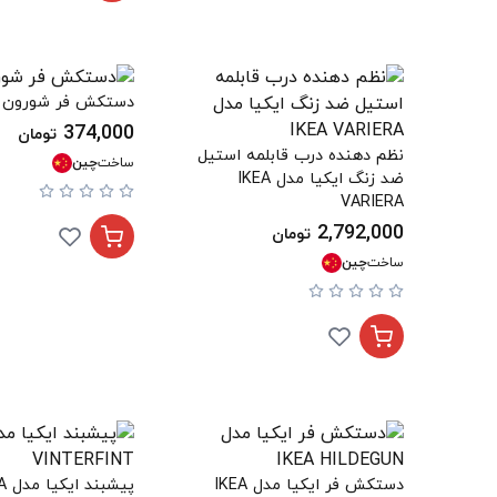
دستکش فر شورون
374,000
تومان
نظم دهنده درب قابلمه استیل
ساخت
چین
ضد زنگ ایکیا مدل IKEA
VARIERA
2,792,000
تومان
ساخت
چین
دستکش فر ایکیا مدل IKEA
پیشبن