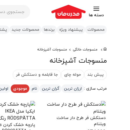
جستجوی در س
دسته ها
محصولات
پیشنهاد ویژه
برندها
محصولات جدید
پشتی
منسوجات خانگی
منسوجات آشپزخانه
منسوجات آشپزخانه
پیش بند
حوله چای
جا قابلمه و دستکش فر
مرتب سازی :
ارزان ترین
گران ترین
نام
موجودی
اولین
دستکش فر طرح دار ساخت
ویتنام
پارچه خشک کردن ظر