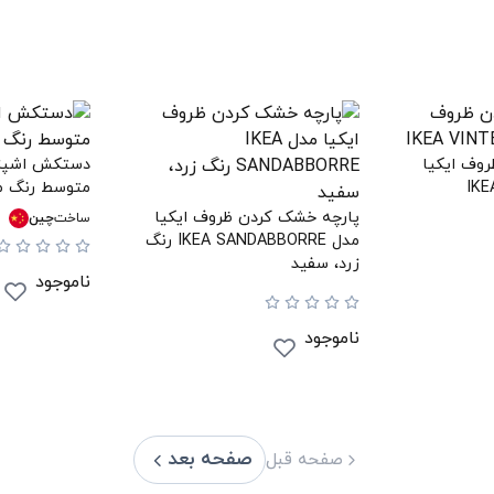
وف ایکیا
دستکش اشپز خ
متوسط رنگ مش
پارچه خشک کردن ظروف ایکیا
ساخت
چین
مدل IKEA SANDABBORRE رنگ
زرد، سفید
ناموجود
ناموجود
صفحه بعد
صفحه قبل