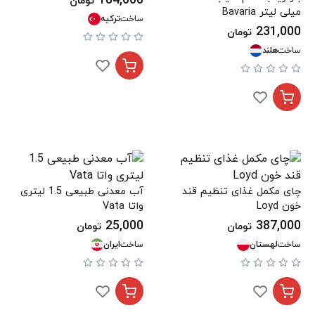
184,000
تومان
میلی لیتر Bavaria
ساخت
ترکیه
231,000
تومان
ساخت
هلند
چای مکمل غذای تنظیم قند
آب معدنی طبیعی 1.5 لیتری
خون Loyd
واتا Vata
25,000
387,000
تومان
تومان
ساخت
لهستان
ساخت
ایران