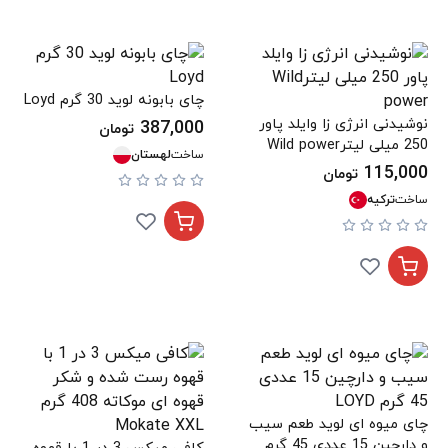
چای بابونه لوید 30 گرم Loyd
نوشیدنی انرژی زا وایلد پاور
387,000
تومان
250 میلی لیترWild power
ساخت
لهستان
115,000
تومان
ساخت
ترکیه
چای میوه ای لوید طعم سیب
و دارچین 15 عددی 45 گرم