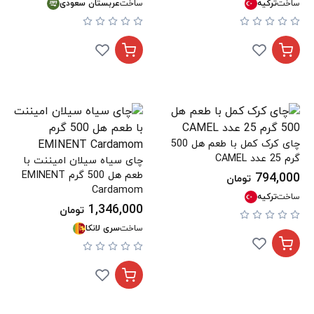
ساخت
ترکیه
ساخت
عربستان سعودی
چای کرک کمل با طعم هل 500
گرم 25 عدد CAMEL
چای سياه سیلان امیننت با
طعم هل 500 گرم EMINENT
794,000
تومان
Cardamom
ساخت
ترکیه
1,346,000
تومان
ساخت
سری لانکا