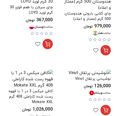
چای سیلان با طعم قوی 30
گرم لوید LOYD
چای گلابی باروتی هندوستان
500 گرم (ممتاز و اعلاء)
367,000
تومان
979,000
تومان
ساخت
لهستان
ساخت
هند
نوشیدنی پرتقال Vinut
126,000
تومان
کافی میکس 3 در 1 با قهوه
ساخت
ویتنام
رست شده کاراملی 408 گرم
Mokate XXL
1,026,000
تومان