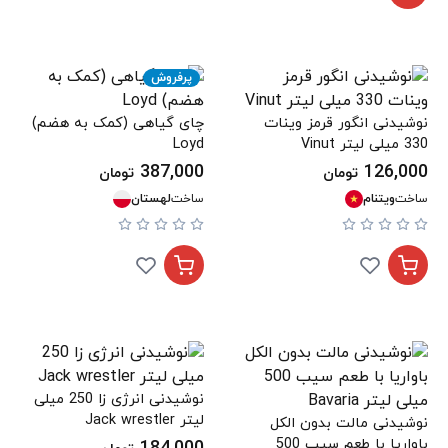
پرفروش
نوشیدنی انگور قرمز وینات
چای گیاهی (کمک به هضم)
330 میلی لیتر Vinut
Loyd
387,000
126,000
تومان
تومان
ساخت
ویتنام
ساخت
لهستان
نوشیدنی انرژی زا 250 میلی
لیتر Jack wrestler
نوشیدنی مالت بدون الکل
باواریا با طعم سیب 500