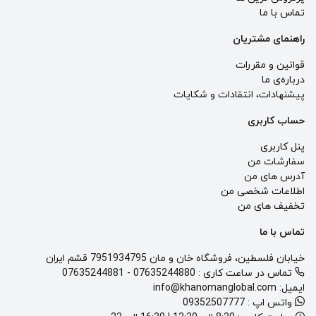
تماس با ما
راهنمای مشتریان
قوانین و مقررات
درباره‌ی ما
پيشنهادات، انتقادات و شكايات
حساب کاربری
پنل کاربری
سفارشات من
آدرس های من
اطلاعات شخصی من
تخفیف های من
تماس با ما
خیابان فلسطین، فروشگاه خان و مان 7951934795 قشم ایران
تماس در ساعت کاری :
07635244880
-
07635244881
ایمیل:
info@khanomanglobal.com
واتس اپ :
09352507777