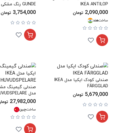
IKEA ANTILOP
GUNDE رنگ مشکی
3,754,000
2,090,000
تومان
تومان
ساخت
هند
صندلی کودک ایکیا مدل IKEA
FÄRGGLAD
صندلی گیمینگ مشک
مدل IKEA HUVUDSPELARE
5,679,000
تومان
27,982,000
توما
ساخت
چین