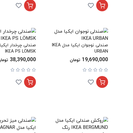
صندلی نوجوان ایکیا مدل IKEA
IKEA PS LÖMSK
URBAN
38,390,000
19,690,000
تومان
توما