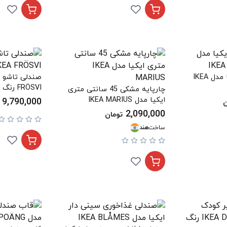
صندلی چرخدار ایکیا مدل IKEA
FRÖSVI رنگ سفید
چارپایه مشکی 45 سانتی متری
ایکیا مدل IKEA MARIUS
9,790,000
ن
2,090,000
تومان
ساخت
هند