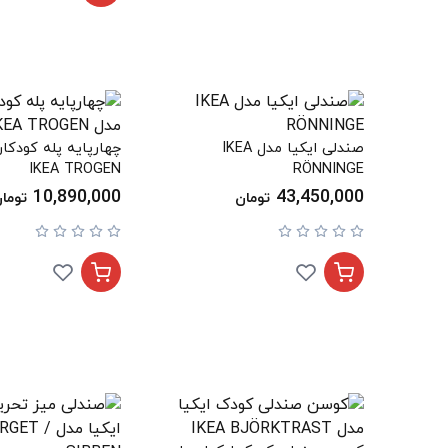
صندلی ایکیا مدل IKEA
چهارپایه پله کودکان
IKEA TROGEN
RÖNNINGE
10,890,000
43,450,000
تومان
توما