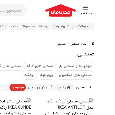
جستجوی در س
دسته ها
محصولات
پیشنهاد ویژه
برندها
محصولات جدید
پشتی
تمام مبلمان
صندلی
صندلی
چهارپایه و صندلی بار
صندلی های کافه
صندلی های ک
صندلی های غذاخوری
چهارپایه
نیمکت
مرتب سازی :
ارزان ترین
گران ترین
نام
موجودی
اولین
سینی صندلی کودک ایکیا مدل