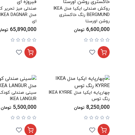
روکش صندلی ایکیا مدل IKEA
صندلی میز تحریر کو
BERGMUND رنگ خاکستری
روشن اورستا
ای
65,890,000
6,600,000
تومان
توما
چهارپایه ایکیا مدل IKEA KYRRE
سینی صندلی کودک ا
رنگ توس
IKEA LANGUR
5,500,000
8,250,000
تومان
تومان