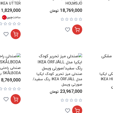
IKEA UTTER
HOLMSJÖ
1,829,000
18,769,000
تومان
ساخت
چین
SKÅLBODA رنگ مشکی
ی ایکیا
صندلی میز تحریر کودک ایکیا
مدل IKEA ÖRFJÄLL رنگ سفید/
18,769,000
صورتی ویسل
ن
23,967,000
تومان