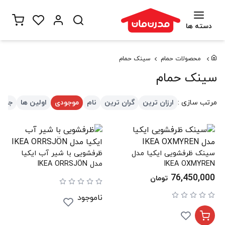
دسته ها
محصولات حمام
سینک حمام
سینک حمام
مرتب سازی :
ارزان ترین
گران ترین
نام
موجودی
اولین ها
جدید
سینک ظرفشویی ایکیا مدل
ظرفشویی با شیر آب ایکیا
IKEA OXMYREN
مدل IKEA ORRSJÖN
76,450,000
تومان
ناموجود