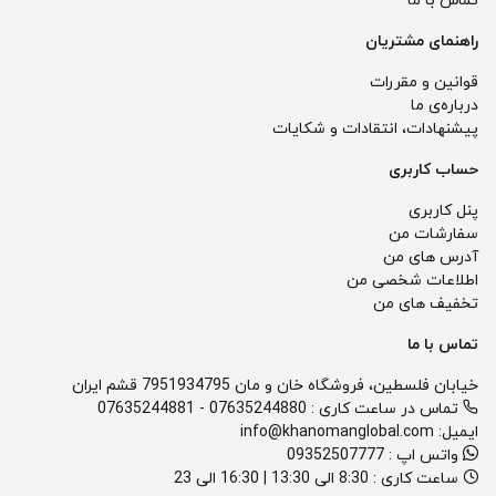
تماس با ما
راهنمای مشتریان
قوانین و مقررات
درباره‌ی ما
پيشنهادات، انتقادات و شكايات
حساب کاربری
پنل کاربری
سفارشات من
آدرس های من
اطلاعات شخصی من
تخفیف های من
تماس با ما
خیابان فلسطین، فروشگاه خان و مان 7951934795 قشم ایران
تماس در ساعت کاری :
07635244880
-
07635244881
ایمیل:
info@khanomanglobal.com
واتس اپ :
09352507777
ساعت کاری :
8:30 الی 13:30 | 16:30 الی 23