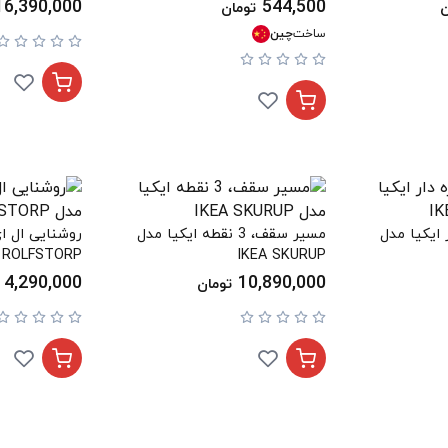
16,390,000
544,500
ن
تومان
ساخت
چین
 ایکیا مدل
مسیر سقف، 3 نقطه ایکیا مدل
روشنایی ال ا
A ROLFSTORP
IKEA SKURUP
4,290,000
10,890,000
تومان