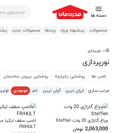
جستجوی در س
دسته ها
محصولات
پیشنهاد ویژه
برندها
محصولات جدید
پشتی
نورپردازی
نورپردازی
لامپ ها
روشنایی یکپارچه
روشنایی بیرون ساختمان
مرتب سازی :
ارزان ترین
گران ترین
نام
موجودی
اولین
چراغ گاراژی 20 وات Steffen
FRIHULT
2,063,000
تومان