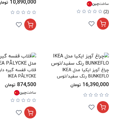
10,890,000
توما
ساخت
چین
(2)
چراغ آویز ایکیا مدل IKEA
قلاب قفسه گیره دار
BUNKEFLO رنگ سفید/توس
IKEA PÅLYCKE
874,500
16,390,000
تومان
تومان
ساخت
چین