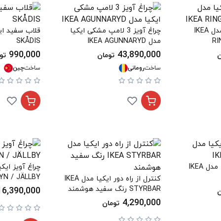
چراغ رومیزی ایکیا مدل IKEA
چراغ آویز 3 لامپ مشکی ایکیا
RI
مدل IKEA AGUNNARYD
SKÅDIS
990,000
43,890,000
ن
تومان
تو
ساخت
رومانی
ساخت
چین
لوستر 7 شعله ایکیا مدل IKEA
YN / JÄLLBY
کنترل از راه دور ایکیا مدل IKEA
STYRBAR رنگ سفید هوشمند
16,390,000
ن
4,290,000
تومان