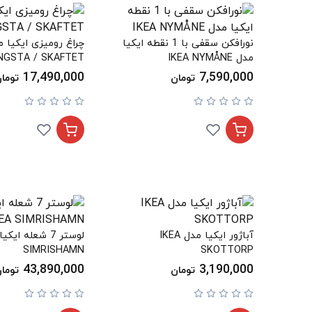
نورافکن سقفی با 1 نقطه ایکیا
مدل IKEA NYMÅNE
NGSTA / SKAFTET
17,490,000
7,590,000
تومان
توما
آباژور ایکیا مدل IKEA
SIMRISHAMN
SKOTTORP
43,890,000
3,190,000
تومان
توما