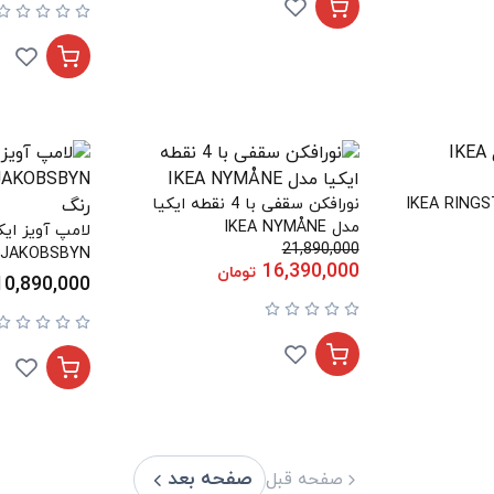
نورافکن سقفی با 4 نقطه ایکیا
مدل IKEA NYMÅNE
21,890,000
JAKOBSBYN رنگ نقره ای رنگ
16,390,000
تومان
10,890,000
صفحه بعد
صفحه قبل