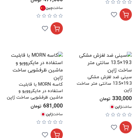
تومان
ساخت
چین
سینی ضد لغزش مشکی
19.3×13.5 سانتی متر ساخت
کاسه MORN با قابلیت
ژاپن
استفاده در مایکروویو و
ماشین ظرفشویی ساخت ژاپن
330,000
تومان
681,000
تومان
ساخت
ژاپن
ساخت
ژاپن