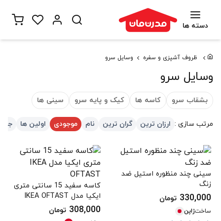
دسته ها
ظروف آشپزی و سفره
وسایل سرو
وسایل سرو
بشقاب سرو
کاسه ها
کیک و پایه سرو
سینی ها
مرتب سازی :
ارزان ترین
گران ترین
نام
موجودی
اولین ها
جدید
سینی چند منظوره استیل ضد
زنگ
کاسه سفید 15 سانتی متری
ایکیا مدل IKEA OFTAST
330,000
تومان
308,000
تومان
ساخت
ژاپن