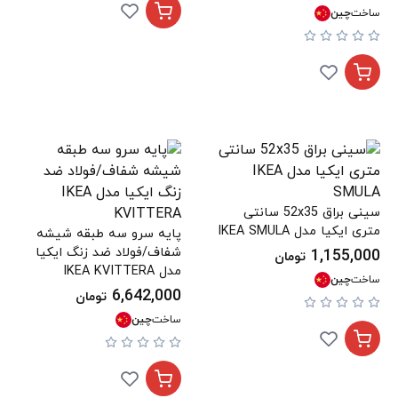
ساخت
چین
سینی براق 52x35 سانتی
متری ایکیا مدل IKEA SMULA
پایه سرو سه طبقه شیشه
شفاف/فولاد ضد زنگ ایکیا
1,155,000
تومان
مدل IKEA KVITTERA
ساخت
چین
6,642,000
تومان
ساخت
چین