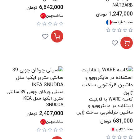
NÄTBARB
6,642,000
تومان
1,247,000
تومان
ساخت
چین
ساخت
فرانسه
سینی چرخان چوبی 39 سانتی
متری ایکیا مدل IKEA
کاسه WARE با قابلیت
SNUDDA
استفاده در مایکروویو و
ماشین ظرفشویی ساخت ژاپن
2,407,000
تومان
681,000
تومان
ساخت
چین
ساخت
ژاپن