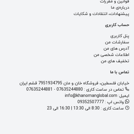
قوانین و مقررات
درباره‌ی ما
پيشنهادات، انتقادات و شكايات
حساب کاربری
پنل کاربری
سفارشات من
آدرس های من
اطلاعات شخصی من
تخفیف های من
تماس با ما
خیابان فلسطین، فروشگاه خان و مان 7951934795 قشم ایران
تماس در ساعت کاری :
07635244880
-
07635244881
ایمیل:
info@khanomanglobal.com
واتس اپ :
09352507777
ساعت کاری :
8:30 الی 13:30 | 16:30 الی 23