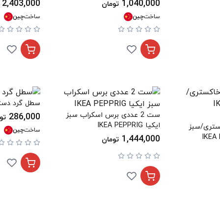
2,403,000
1,040,000
تومان
ساخت
چین
ساخت
چین
سطل گرد دسته
ست 2 عددی برس اسکراب سبز
286,000
تو
ایکیا IKEA PEPPRIG
کستری/سبز
ساخت
چین
1,444,000
تومان