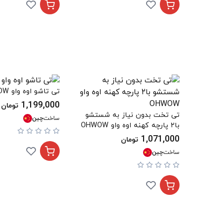
تی تاشو اوه واو OHWOW
1,199,000
تومان
تی تخت بدون نیاز به شستشو
ساخت
چین
با۲ پارچه کهنه اوه واو OHWOW
1,071,000
تومان
ساخت
چین