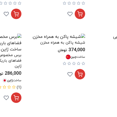
شیشه پاکن به همراه مخزن
374,000
تومان
برس مخصوص ت
ساخت
چین
ژاپن
286,000
تو
ساخت
ژاپن
(1)