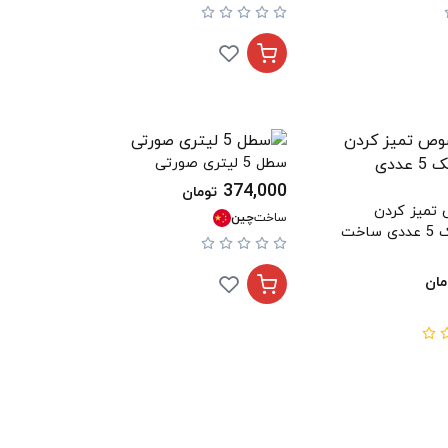
سطل 5 لیتری صورتی
374,000
تومان
میز کردن
ساخت
چین
فضاهای باریک 5 عددی ساخت
مان