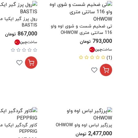
BASTIS
تی ضخیم شست و شوی اوه واو
116 سانتی متری OHWOW
867,000
تومان
793,000
تومان
ساخت
چین
ساخت
چین
(1)
پرزگیر لباس اوه واو OHWOW
PEPPRIG
2,477,000
تومان