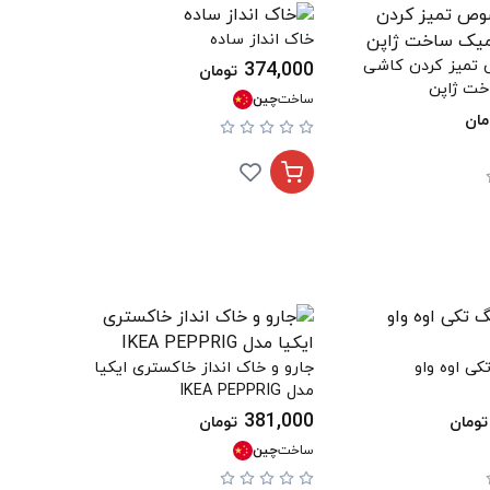
خاک انداز ساده
تمیز کردن کاشی
374,000
تومان
خت ژاپن
ساخت
چین
مان
ی اوه واو
جارو و خاک انداز خاکستری ایکیا
مدل IKEA PEPPRIG
381,000
تومان
تومان
ساخت
چین