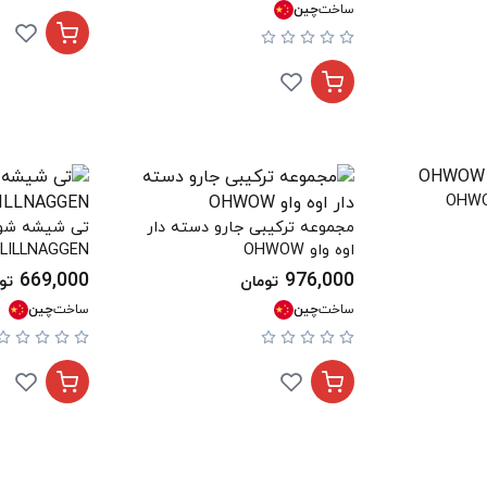
ساخت
چین
مجموعه ترکیبی جارو دسته دار
اوه واو OHWOW
LILLNAGGEN
669,000
976,000
تومان
تو
ساخت
چین
ساخت
چین