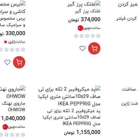
غلتک پرز گیر
ردن فیلتر
برس مخصوص 
374,000
تومان
و سرامیک سا
ساخت
چین
330,000
تو
ساخت
ژاپن
خت ژاپن
جاروی نهنگ تک
OHWOW
پد میکروفیبر 2 تکه برای تی
صاف 10x29سانتی متری ایکیا
1,040,000
مدل IKEA PEPPRIG
ساخت
چین
1,155,000
تومان