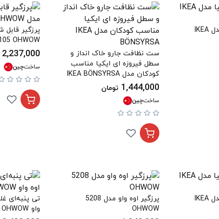
رول پرز گیر ایکیا مدل IKEA
پرزگیر قابل ش
105 OHWOW
2,237,000
ست نظافت جارو خاک انداز و
سطل فیروزه ای ایکیا مناسب
ساخت
چین
کودکان مدل IKEA BÖNSYRSA
1,444,000
تومان
ساخت
چین
کاور گردگیر ایکیا مدل IKEA
پرزگیر اوه واو مدل 5208
تی پنبه‌ای غل
OHWOW
واو OHWOW