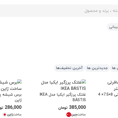
ایت
بانی
 ها
جدیدترین ها
آخرین تخفیف‌ها
پرزگیر لباس مسافرتی 8×7.5× 4
غلتک پرزگیر ایکیا مدل IKEA
BÄSTIS
ژاپن
286,000
385,000
تومان
تو
ساخت
چین
ساخت
ژاپن