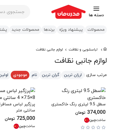
جستجوی در س
دسته ها
محصولات
پیشنهاد ویژه
برندها
محصولات جدید
پشتی
لباسشویی و نظافت
لوازم جانبی نظافت
لوازم جانبی نظافت
مرتب سازی :
ارزان ترین
گران ترین
نام
موجودی
اولین
سطل 9.5 لیتری رنگ خاکستری
سانتی متر
374,000
تومان
725,000
تومان
ساخت
چین
ساخت
چین