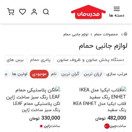
دسته ها
محصولات حمام
لوازم جانبی حمام
لوازم جانبی حمام
دستگاه پخش صابون و ظروف صابون
پادری حمام
برس های توا
مرتب سازی :
ارزان ترین
گران ترین
نام
موجودی
اولین ها
جدید
قلاب ایکیا مدل IKEA ENHET
لگن پلاستیکی حمام LEAF
رنگ سفید
رنگ سبز ساخت ‌ژاپن
330,000
482,000
تومان
تومان
ساخت
چین
ساخت
ژاپن