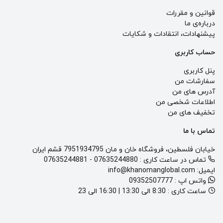
قوانین و مقررات
درباره‌ی ما
پيشنهادات، انتقادات و شكايات
حساب کاربری
پنل کاربری
سفارشات من
آدرس های من
اطلاعات شخصی من
تخفیف های من
تماس با ما
خیابان فلسطین، فروشگاه خان و مان 7951934795 قشم ایران
تماس در ساعت کاری :
07635244880
-
07635244881
ایمیل:
info@khanomanglobal.com
واتس اپ :
09352507777
ساعت کاری :
8:30 الی 13:30 | 16:30 الی 23