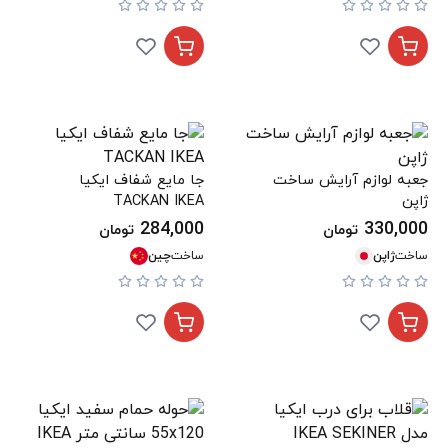
جعبه لوازم آرایش ساخت
جا مایع شفاف ایکیا
ژاپن
TACKAN IKEA
284,000
330,000
تومان
تومان
ساخت
ژاپن
ساخت
چین