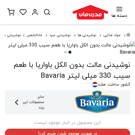
دسته ها
مواد غذایی
نوشیدنی ها
نوشیدنی سرد
ماءالشعیر
نوشیدنی مالت بدون ا
نوشیدنی مالت بدون الکل باواریا با طعم
سیب 330 میلی لیتر Bavaria
کشور ساخت :
هلند
سایر
محصولات این
برند
این محصول در انبار موجود نیست
در صورت موجود شدن خبرم کن!