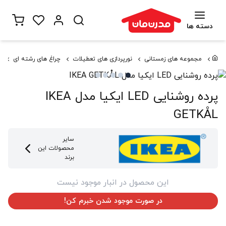
دسته ها
مجموعه های زمستانی
نورپردازی های تعطیلات
چراغ های رشته ای
پرده
پرده روشنایی LED ایکیا مدل IKEA
GETKÅL
سایر
محصولات این
برند
این محصول در انبار موجود نیست
در صورت موجود شدن خبرم کن!