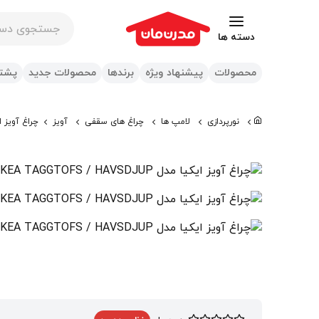
جستجوی در س
دسته ها
محصولات
پیشنهاد ویژه
برندها
محصولات جدید
پشتی
نورپردازی
لامپ ها
چراغ های سقفی
آویز
چراغ آویز ایکیا مدل JUP