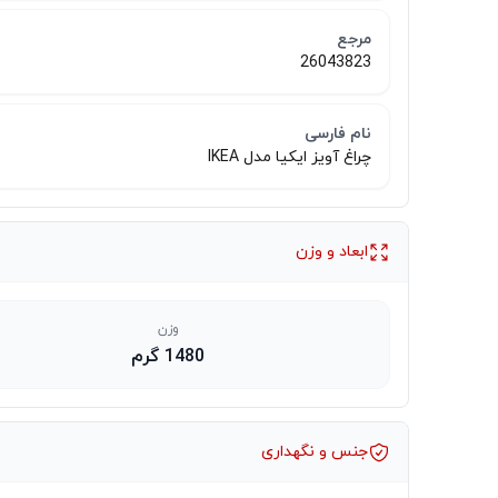
مرجع
26043823
نام فارسی
چراغ آویز ایکیا مدل IKEA
ابعاد و وزن
وزن
1480 گرم
جنس و نگهداری