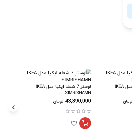
چراغ آویز ایکیا مدل IKEA
لوستر 7 شعله ایکیا مدل IKEA
 / JÄLLBY
SIMRISHAMN
6,390,000
43,890,000
ومان
تومان