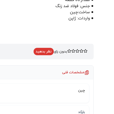
● مقدار:30 قطعه
● جنس: فولاد ضد زنگ
● ساخت:چین
● واردات: ژاپن
بدون رای
نظر بدهید
مشخصات فنی
چین
بارکد