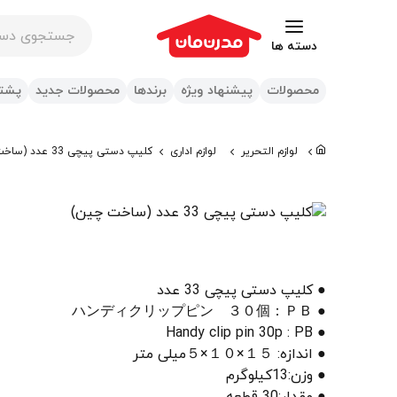
جستجوی در س
دسته ها
محصولات
پیشنهاد ویژه
برندها
محصولات جدید
پشتی
لوازم التحریر
لوازم اداری
کلیپ دستی پیچی 33 عدد (ساخت چین)
● کلیپ دستی پیچی 33 عدد
● ハンディクリップピン ３０個：ＰＢ
● Handy clip pin 30p : PB
● اندازه: １５×１０×５میلی متر
● وزن:13کیلوگرم