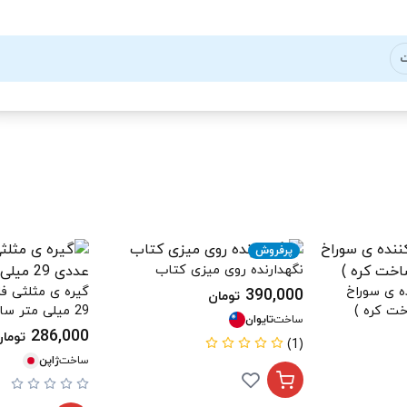
ت
پرفروش
نگهدارنده روی میزی کتاب
 ی سوراخ
390,000
تومان
29 میلی متر ساخت ژاپن
ساخت
تایوان
286,000
توما
(1)
ساخت
ژاپن