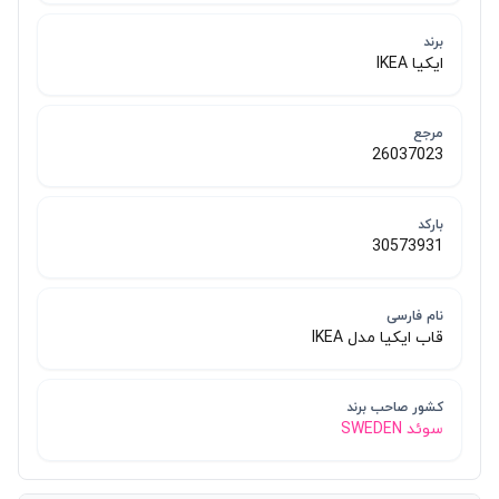
برند
ایکیا IKEA
مرجع
26037023
بارکد
30573931
نام فارسی
قاب ایکیا مدل IKEA
کشور صاحب برند
سوئد SWEDEN