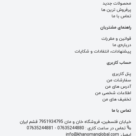
محصولات جدید
پرفروش ترین‌ ها
تماس با ما
راهنمای مشتریان
قوانین و مقررات
درباره‌ی ما
پيشنهادات، انتقادات و شكايات
حساب کاربری
پنل کاربری
سفارشات من
آدرس های من
اطلاعات شخصی من
تخفیف های من
تماس با ما
خیابان فلسطین، فروشگاه خان و مان 7951934795 قشم ایران
تماس در ساعت کاری :
07635244880
-
07635244881
ایمیل:
info@khanomanglobal.com