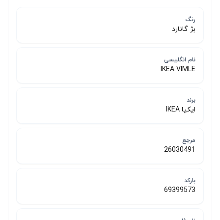
رنگ
بژ گانارد
نام انگلیسی
IKEA VIMLE
برند
ایکیا IKEA
مرجع
26030491
بارکد
69399573